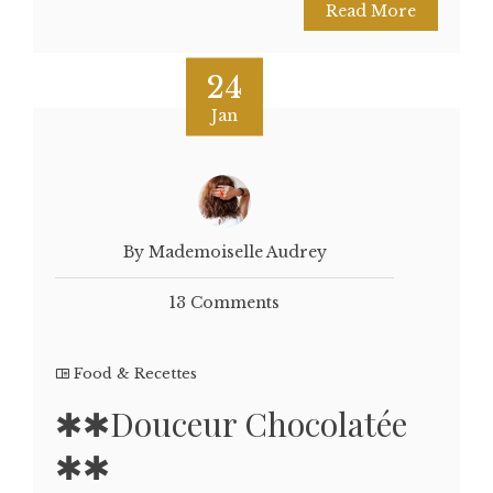
Read More
24
Jan
By Mademoiselle Audrey
13 Comments
Food & Recettes
✱✱Douceur Chocolatée
✱✱