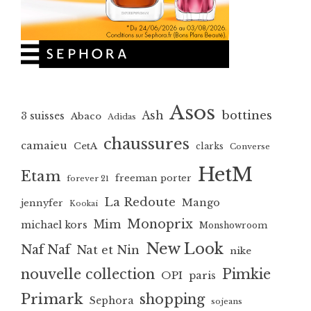
Asos
bottines
Ash
3 suisses
Abaco
Adidas
chaussures
camaieu
CetA
clarks
Converse
HetM
Etam
freeman porter
forever 21
La Redoute
Mango
jennyfer
Kookai
Monoprix
Mim
michael kors
Monshowroom
New Look
Naf Naf
Nat et Nin
nike
nouvelle collection
Pimkie
OPI
paris
Primark
shopping
Sephora
sojeans