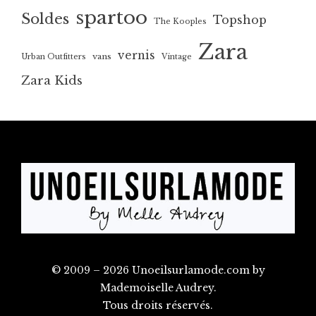
spartoo
Soldes
Topshop
The Kooples
Zara
vernis
vans
Urban Outfitters
Vintage
Zara Kids
© 2009 – 2026 Unoeilsurlamode.com by
Mademoiselle Audrey.
Tous droits réservés.