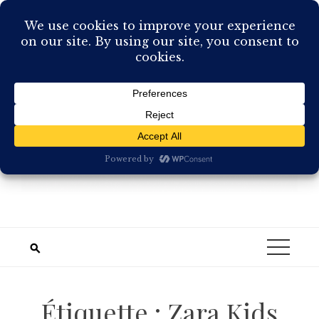
Skip
to
content
Étiquette :
Zara Kids