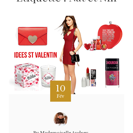
10
Fév
By Mademoiselle Audrey