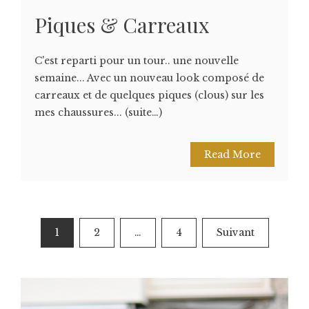
Piques & Carreaux
C'est reparti pour un tour.. une nouvelle
semaine... Avec un nouveau look composé de
carreaux et de quelques piques (clous) sur les
mes chaussures... (suite…)
Read More
Pagination
1
2
…
4
Suivant
des
publications