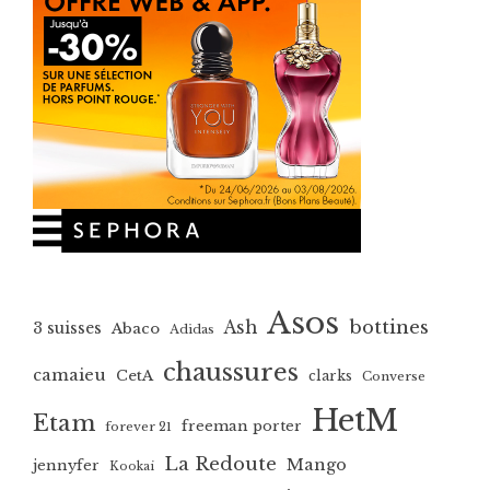
Asos
bottines
Ash
3 suisses
Abaco
Adidas
chaussures
camaieu
CetA
clarks
Converse
HetM
Etam
freeman porter
forever 21
La Redoute
Mango
jennyfer
Kookai