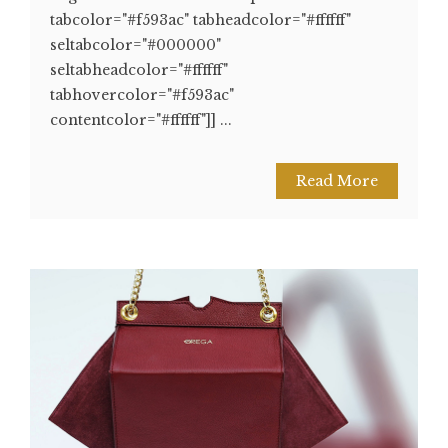
tabcolor="#f593ac" tabheadcolor="#ffffff"
seltabcolor="#000000"
seltabheadcolor="#ffffff"
tabhovercolor="#f593ac"
contentcolor="#ffffff"]] ...
Read More