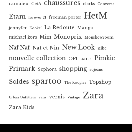
chaussures
camaieu
CetA
clarks
Converse
HetM
Etam
freeman porter
forever 21
La Redoute
Mango
jennyfer
Kookai
Monoprix
Mim
michael kors
Monshowroom
New Look
Naf Naf
Nat et Nin
nike
nouvelle collection
Pimkie
OPI
paris
Primark
shopping
Sephora
sojeans
spartoo
Soldes
Topshop
The Kooples
Zara
vernis
vans
Urban Outfitters
Vintage
Zara Kids