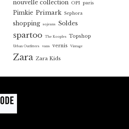
nouvelle collection
OPI
paris
Primark
Pimkie
Sephora
Soldes
shopping
sojeans
spartoo
Topshop
The Kooples
vernis
vans
Urban Outfitters
Vintage
Zara
Zara Kids