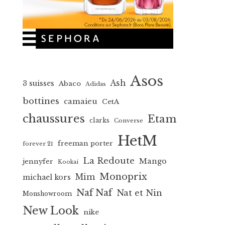
Asos
Ash
3 suisses
Abaco
Adidas
bottines
camaieu
CetA
chaussures
Etam
clarks
Converse
HetM
freeman porter
forever 21
La Redoute
Mango
jennyfer
Kookai
Monoprix
Mim
michael kors
Naf Naf
Nat et Nin
Monshowroom
New Look
nike