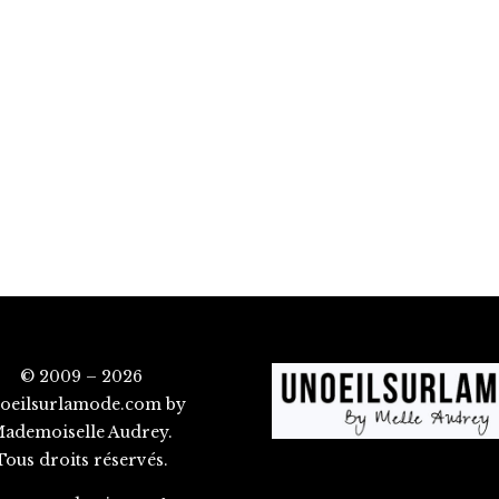
© 2009 – 2026
oeilsurlamode.com by
ademoiselle Audrey.
Tous droits réservés.