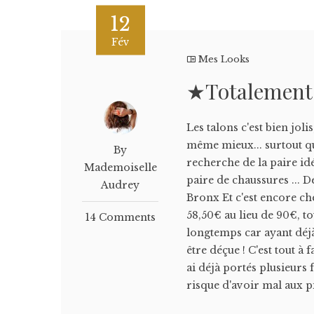
12
Fév
Mes Looks
★Totalement 
Les talons c'est bien joli
même mieux... surtout qu
By
recherche de la paire idé
Mademoiselle
paire de chaussures ... D
Audrey
Bronx Et c'est encore ch
58,50€ au lieu de 90€, tou
14 Comments
longtemps car ayant déjà 
être déçue ! C'est tout à f
ai déjà portés plusieurs 
risque d'avoir mal aux pi