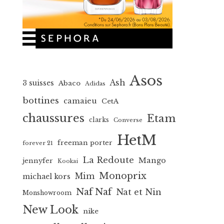
Asos
Ash
3 suisses
Abaco
Adidas
bottines
camaieu
CetA
chaussures
Etam
clarks
Converse
HetM
freeman porter
forever 21
La Redoute
Mango
jennyfer
Kookai
Monoprix
Mim
michael kors
Naf Naf
Nat et Nin
Monshowroom
New Look
nike