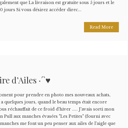
également que La livraison est gratuite sous 5 jours et le
0 jours Si vous désirez accéder direc...
Read More
re d’Ailes ·´`♥
oment pour prendre en photo mes nouveaux achats,
y a quelques jours, quand le beau temps était encore
ous réchauffait de ce froid d'hiver ..... J'avais sorti mon
on Pull aux manches évasées "Les Petites" (fourni avec
es manches me font un peu penser aux ailes de l'aigle que