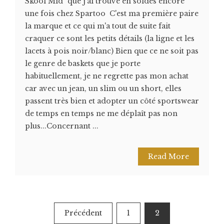
Skool Mid" que j'ai trouvé en soldes encore
une fois chez Spartoo C'est ma première paire
la marque et ce qui m'a tout de suite fait
craquer ce sont les petits détails (la ligne et les
lacets à pois noir/blanc) Bien que ce ne soit pas
le genre de baskets que je porte
habituellement, je ne regrette pas mon achat
car avec un jean, un slim ou un short, elles
passent très bien et adopter un côté sportswear
de temps en temps ne me déplaît pas non
plus...Concernant ...
Read More
Pagination
Précédent
1
2