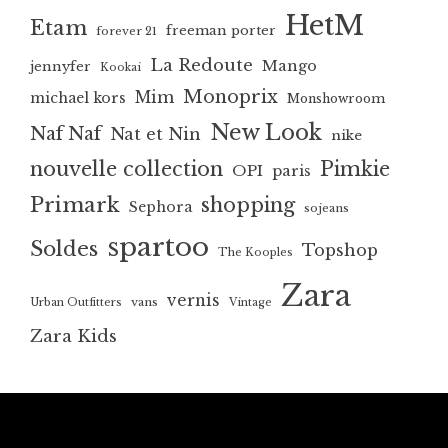
HetM
Etam
freeman porter
forever 21
La Redoute
Mango
jennyfer
Kookai
Monoprix
Mim
michael kors
Monshowroom
New Look
Naf Naf
Nat et Nin
nike
nouvelle collection
Pimkie
OPI
paris
Primark
shopping
Sephora
sojeans
spartoo
Soldes
Topshop
The Kooples
Zara
vernis
vans
Urban Outfitters
Vintage
Zara Kids