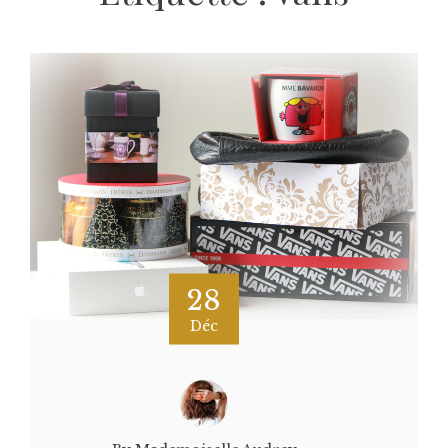
28
Déc