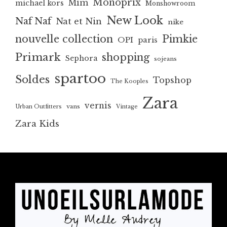
Monoprix
Mim
michael kors
Monshowroom
New Look
Naf Naf
Nat et Nin
nike
nouvelle collection
Pimkie
OPI
paris
Primark
shopping
Sephora
sojeans
spartoo
Soldes
Topshop
The Kooples
Zara
vernis
vans
Urban Outfitters
Vintage
Zara Kids