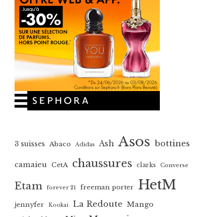
Asos
bottines
Ash
3 suisses
Abaco
Adidas
chaussures
camaieu
CetA
clarks
Converse
HetM
Etam
freeman porter
forever 21
La Redoute
Mango
jennyfer
Kookai