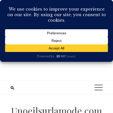
Skip
to
content
Unoeilsurlamode.com