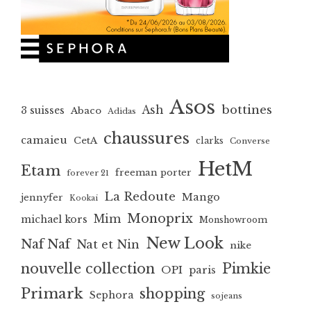
Asos
bottines
Ash
3 suisses
Abaco
Adidas
chaussures
camaieu
CetA
clarks
Converse
HetM
Etam
freeman porter
forever 21
La Redoute
Mango
jennyfer
Kookai
Monoprix
Mim
michael kors
Monshowroom
New Look
Naf Naf
Nat et Nin
nike
nouvelle collection
Pimkie
OPI
paris
Primark
shopping
Sephora
sojeans