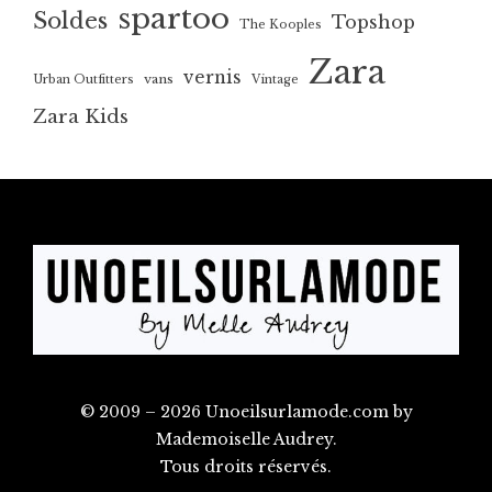
spartoo
Soldes
Topshop
The Kooples
Zara
vernis
vans
Urban Outfitters
Vintage
Zara Kids
© 2009 – 2026 Unoeilsurlamode.com by
Mademoiselle Audrey.
Tous droits réservés.