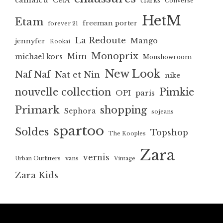
CetA
clarks
Converse
HetM
Etam
freeman porter
forever 21
La Redoute
Mango
jennyfer
Kookai
Monoprix
Mim
michael kors
Monshowroom
New Look
Naf Naf
Nat et Nin
nike
nouvelle collection
Pimkie
OPI
paris
Primark
shopping
Sephora
sojeans
spartoo
Soldes
Topshop
The Kooples
Zara
vernis
vans
Urban Outfitters
Vintage
Zara Kids