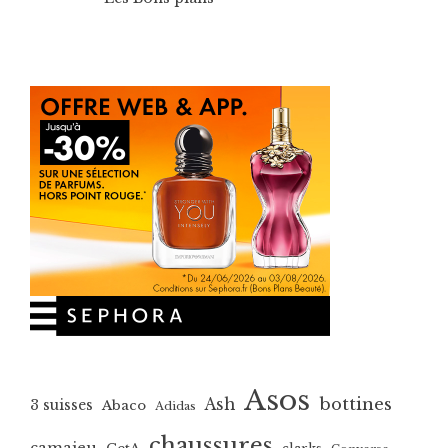
Asos
bottines
Ash
3 suisses
Abaco
Adidas
chaussures
camaieu