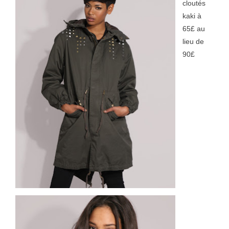
cloutés
kaki à
65£ au
lieu de
90£