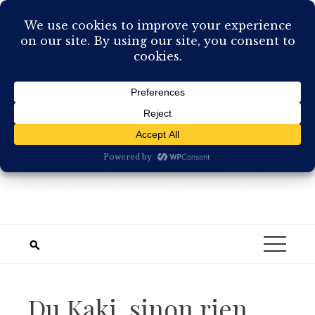
Skip
to
content
Du Kaki, sinon rien …..