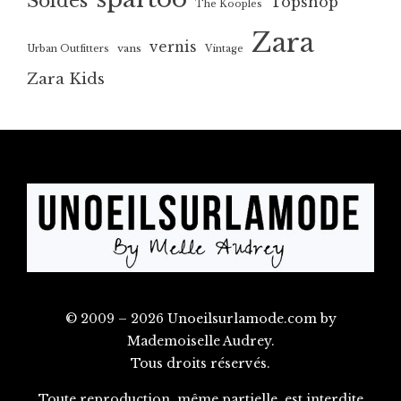
Soldes
Topshop
The Kooples
Zara
vernis
vans
Urban Outfitters
Vintage
Zara Kids
© 2009 – 2026 Unoeilsurlamode.com by
Mademoiselle Audrey.
Tous droits réservés.
Toute reproduction, même partielle, est interdite