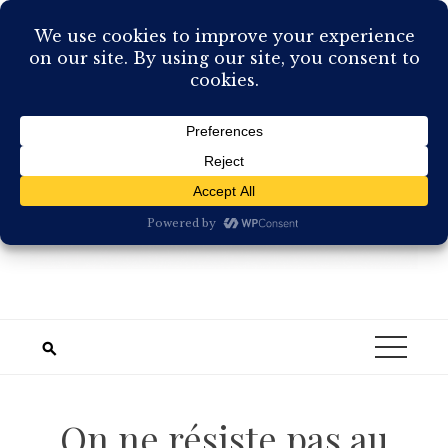
Skip
to
content
On ne résiste pas au