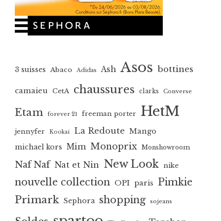
Asos
bottines
Ash
3 suisses
Abaco
Adidas
chaussures
camaieu
CetA
clarks
Converse
HetM
Etam
freeman porter
forever 21
La Redoute
Mango
jennyfer
Kookai
Monoprix
Mim
michael kors
Monshowroom
New Look
Naf Naf
Nat et Nin
nike
nouvelle collection
Pimkie
OPI
paris
Primark
shopping
Sephora
sojeans
spartoo