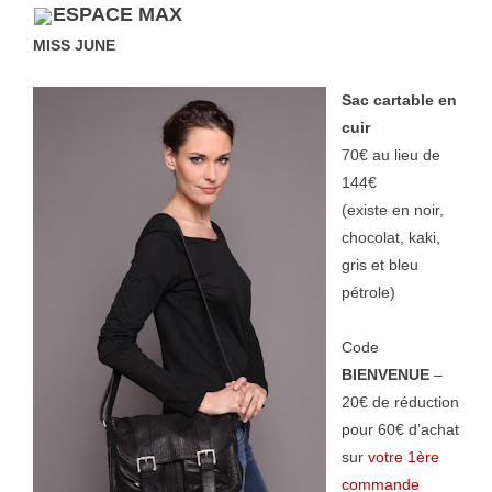
ESPACE MAX
MISS JUNE
Sac cartable en
cuir
70€ au lieu de
144€
(existe en noir,
chocolat, kaki,
gris et bleu
pétrole)
Code
BIENVENUE
–
20€ de réduction
pour 60€ d’achat
sur
votre 1ère
commande