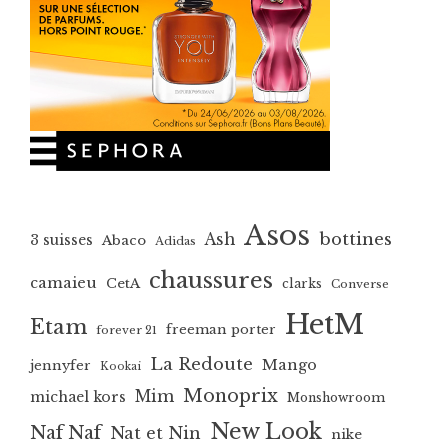
Asos
bottines
Ash
3 suisses
Abaco
Adidas
chaussures
camaieu
CetA
clarks
Converse
HetM
Etam
freeman porter
forever 21
La Redoute
Mango
jennyfer
Kookai
Monoprix
Mim
michael kors
Monshowroom
New Look
Naf Naf
Nat et Nin
nike