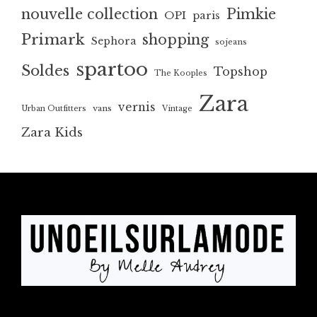
nouvelle collection
Pimkie
OPI
paris
Primark
shopping
Sephora
sojeans
spartoo
Soldes
Topshop
The Kooples
Zara
vernis
vans
Urban Outfitters
Vintage
Zara Kids