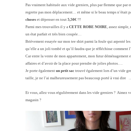
Pas vraiment habituée aux vide greniers, plus par flemme que par env
regrette pas mon déplacement… et même si le beau temps n’était pas
choses
et dépenser en tout
5,50€
!!!
Parmi mes trouvailles il y a
CETTE ROBE NOIRE
, assez simple,
un état parfait et très bien coupée…
Brièvement essayée sur mon tee shirt parmi la foule qui arpenté les
qu’elle a un joli tombé et qu’il faudra que je réfléchisse comment l
Car entre la vente de mon appartement, mon futur déménagement et 
affaires et d’avoir de la place pour prendre de jolies photos….
Je porte également
un petit sac
trouvé également lors d’un vide gren
taille, je ne l’ai malheureusement pas beaucoup porté à vrai dire 
Et vous, allez vous régulièrement dans les vide greniers ? Aimez v
magasin ?