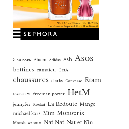
Asos
Ash
3 suisses
Abaco
Adidas
bottines
camaieu
CetA
chaussures
Etam
clarks
Converse
HetM
freeman porter
forever 21
La Redoute
Mango
jennyfer
Kookai
Monoprix
Mim
michael kors
Naf Naf
Nat et Nin
Monshowroom