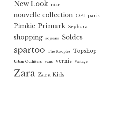
New Look
nike
nouvelle collection
OPI
paris
Primark
Pimkie
Sephora
Soldes
shopping
sojeans
spartoo
Topshop
The Kooples
vernis
vans
Urban Outfitters
Vintage
Zara
Zara Kids