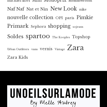
Monoprix
Mim
michael kors
Monshowroom
New Look
Naf Naf
Nat et Nin
nike
nouvelle collection
Pimkie
OPI
paris
Primark
shopping
Sephora
sojeans
spartoo
Soldes
Topshop
The Kooples
Zara
vernis
vans
Urban Outfitters
Vintage
Zara Kids