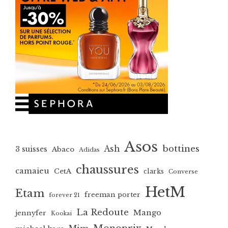
Asos
bottines
Ash
3 suisses
Abaco
Adidas
chaussures
camaieu
CetA
clarks
Converse
HetM
Etam
freeman porter
forever 21
La Redoute
Mango
jennyfer
Kookai