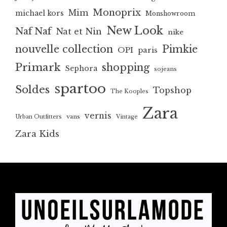
Monoprix
Mim
michael kors
Monshowroom
New Look
Naf Naf
Nat et Nin
nike
nouvelle collection
Pimkie
OPI
paris
Primark
shopping
Sephora
sojeans
spartoo
Soldes
Topshop
The Kooples
Zara
vernis
vans
Urban Outfitters
Vintage
Zara Kids