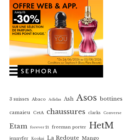
Asos
bottines
Ash
3 suisses
Abaco
Adidas
chaussures
camaieu
CetA
clarks
Converse
HetM
Etam
freeman porter
forever 21
La Redoute
Mango
jennyfer
Kookai