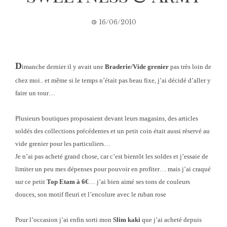
16/06/2010
D
imanche dernier il y avait une
Braderie/Vide grenier
pas très loin de
chez moi.. et même si le temps n’était pas beau fixe, j’ai décidé d’aller y
faire un tour…
Plusieurs boutiques proposaient devant leurs magasins, des articles
soldés des collections précédentes et un petit coin était aussi réservé au
vide grenier pour les particuliers…
Je n’ai pas acheté grand chose, car c’est bientôt les soldes et j’essaie de
limiter un peu mes dépenses pour pouvoir en profiter… mais j’ai craqué
sur ce petit
Top
Etam
à
6€
… j’ai bien aimé ses tons de couleurs
douces, son motif fleuri et l’encolure avec le ruban rose
Pour l’occasion j’ai enfin sorti mon
Slim kaki
que j’ai acheté depuis