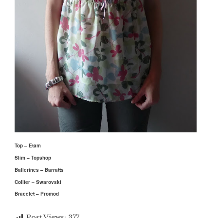
Top – Etam
Slim – Topshop
Ballerines – Barratts
Collier – Swarovski
Bracelet – Promod
Post Views:
377