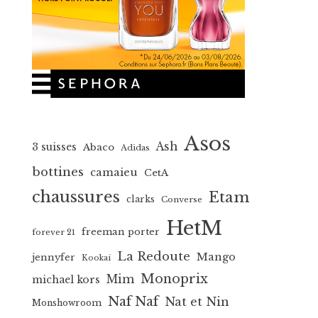
Asos
Ash
3 suisses
Abaco
Adidas
bottines
camaieu
CetA
chaussures
Etam
clarks
Converse
HetM
freeman porter
forever 21
La Redoute
Mango
jennyfer
Kookai
Monoprix
Mim
michael kors
Naf Naf
Nat et Nin
Monshowroom