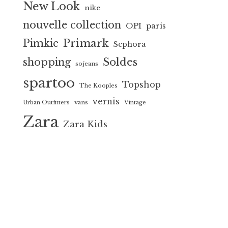
New Look
nike
nouvelle collection
OPI
paris
Primark
Pimkie
Sephora
Soldes
shopping
sojeans
spartoo
Topshop
The Kooples
vernis
vans
Urban Outfitters
Vintage
Zara
Zara Kids