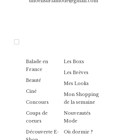
unoeilsurlamode@gmail.com
Balade en
Les Boxs
France
Les Brèves
Beauté
Mes Looks
Ciné
Mon Shopping
Concours
de la semaine
Coups de
Nouveautés
coeurs
Mode
Découverte E-
Où dormir ?
Shop