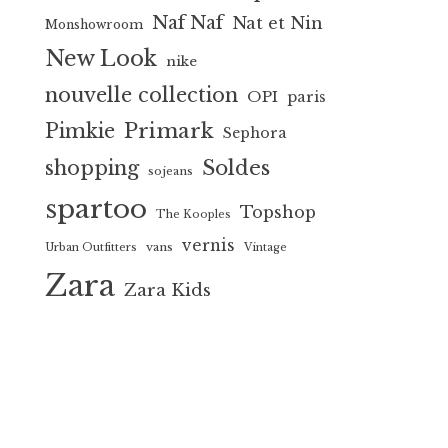
Naf Naf
Nat et Nin
Monshowroom
New Look
nike
nouvelle collection
OPI
paris
Primark
Pimkie
Sephora
Soldes
shopping
sojeans
spartoo
Topshop
The Kooples
vernis
vans
Urban Outfitters
Vintage
Zara
Zara Kids