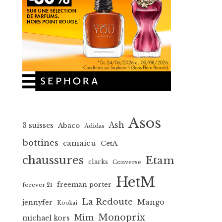
Asos
Ash
3 suisses
Abaco
Adidas
bottines
camaieu
CetA
chaussures
Etam
clarks
Converse
HetM
freeman porter
forever 21
La Redoute
Mango
jennyfer
Kookai
Monoprix
Mim
michael kors