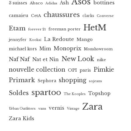
Asos
bottines
Ash
3 suisses
Abaco
Adidas
chaussures
camaieu
CetA
clarks
Converse
HetM
Etam
freeman porter
forever 21
La Redoute
Mango
jennyfer
Kookai
Monoprix
Mim
michael kors
Monshowroom
New Look
Naf Naf
Nat et Nin
nike
nouvelle collection
Pimkie
OPI
paris
Primark
shopping
Sephora
sojeans
spartoo
Soldes
Topshop
The Kooples
Zara
vernis
vans
Urban Outfitters
Vintage
Zara Kids