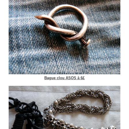
Bague clou ASOS à 6£