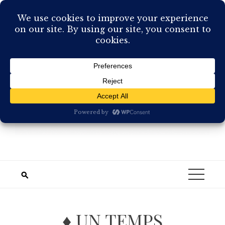
Skip
to
content
♦ UN TEMPS