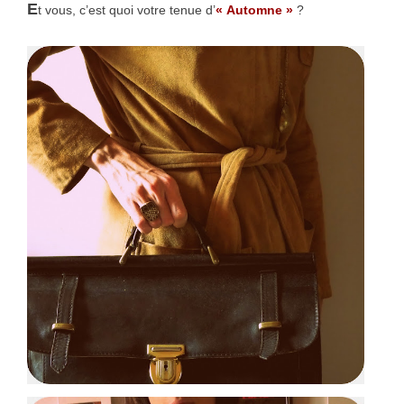
E
t vous, c’est quoi votre tenue d’
« Automne »
?