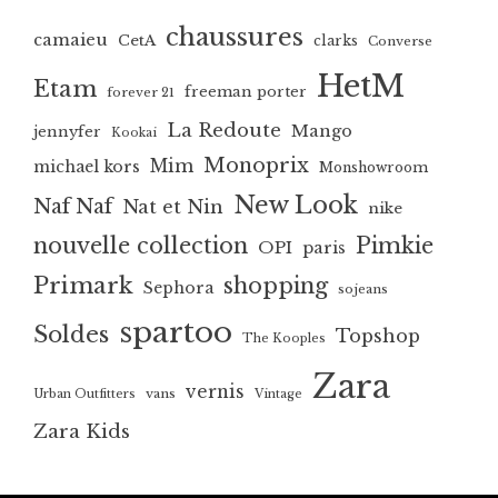
chaussures
camaieu
CetA
clarks
Converse
HetM
Etam
freeman porter
forever 21
La Redoute
Mango
jennyfer
Kookai
Monoprix
Mim
michael kors
Monshowroom
New Look
Naf Naf
Nat et Nin
nike
nouvelle collection
Pimkie
OPI
paris
Primark
shopping
Sephora
sojeans
spartoo
Soldes
Topshop
The Kooples
Zara
vernis
vans
Urban Outfitters
Vintage
Zara Kids