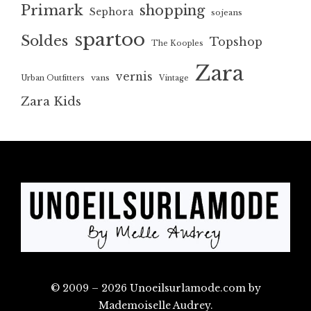
Primark
shopping
Sephora
sojeans
spartoo
Soldes
Topshop
The Kooples
Zara
vernis
vans
Urban Outfitters
Vintage
Zara Kids
© 2009 – 2026 Unoeilsurlamode.com by
Mademoiselle Audrey.