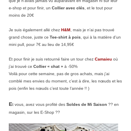
que je n’avais jamais vu auparavant en magasin ni sur leur
e-shop et pour finir, un
Collier avec clés
, et le tout pour
moins de 20€
Je suis également allé chez
H&M
, mais je n’ai pas trouvé
grand chose, juste ce
Tee-shirt à pois
, qui à la matière d’un
mini pull, pour 7€ au lieu de 14,95€
Et pour finir je suis retourné faire un tour chez
Camaieu
où
j’ai trouvé ce
Collier « chat »
à -50%
Voilà pour cette semaine, pas de gros achats, mais j’ai
comblé mes envies du moment, c’est à dire, les nœuds et les
pois (enfin les nœuds c’est toute l’année !! )
E
t vous, avez vous profité des
Soldes de Mi Saison
?? en
magasin, sur les E-Shop ??