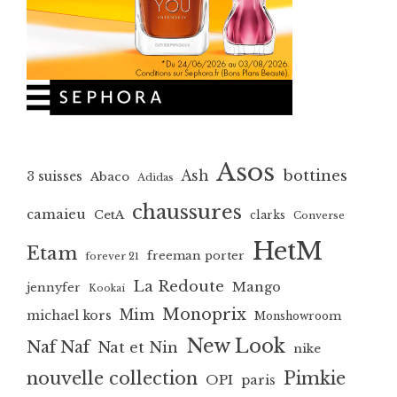
Asos
bottines
Ash
3 suisses
Abaco
Adidas
chaussures
camaieu
CetA
clarks
Converse
HetM
Etam
freeman porter
forever 21
La Redoute
Mango
jennyfer
Kookai
Monoprix
Mim
michael kors
Monshowroom
New Look
Naf Naf
Nat et Nin
nike
nouvelle collection
Pimkie
OPI
paris