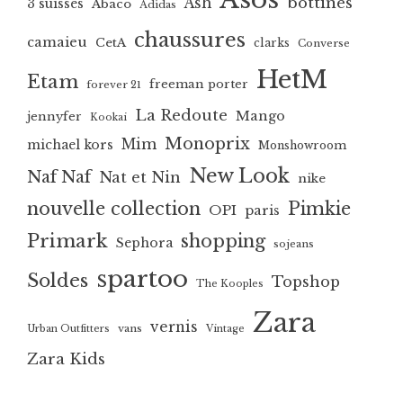
bottines
Ash
3 suisses
Abaco
Adidas
chaussures
camaieu
CetA
clarks
Converse
HetM
Etam
freeman porter
forever 21
La Redoute
Mango
jennyfer
Kookai
Monoprix
Mim
michael kors
Monshowroom
New Look
Naf Naf
Nat et Nin
nike
nouvelle collection
Pimkie
OPI
paris
Primark
shopping
Sephora
sojeans
spartoo
Soldes
Topshop
The Kooples
Zara
vernis
vans
Urban Outfitters
Vintage
Zara Kids