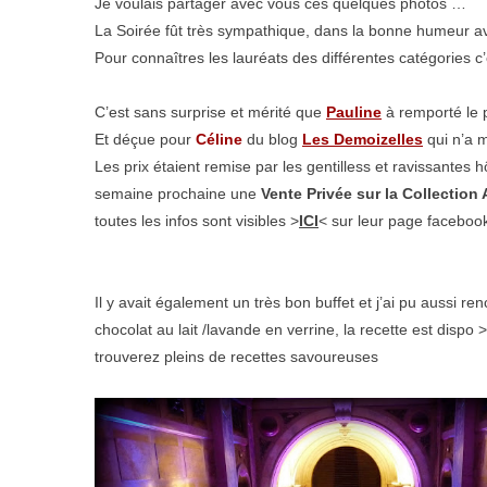
Je voulais partager avec vous ces quelques photos …
La Soirée fût très sympathique, dans la bonne humeur av
Pour connaîtres les lauréats des différentes catégories c
C’est sans surprise et mérité que
Pauline
à remporté le p
Et déçue pour
Céline
du blog
Les Demoizelles
qui n’a 
Les prix étaient remise par les gentilless et ravissantes
semaine prochaine une
Vente Privée sur la Collectio
toutes les infos sont visibles >
ICI
< sur leur page facebo
Il y avait également un très bon buffet et j’ai pu aussi re
chocolat au lait /lavande en verrine, la recette est dispo >
trouverez pleins de recettes savoureuses