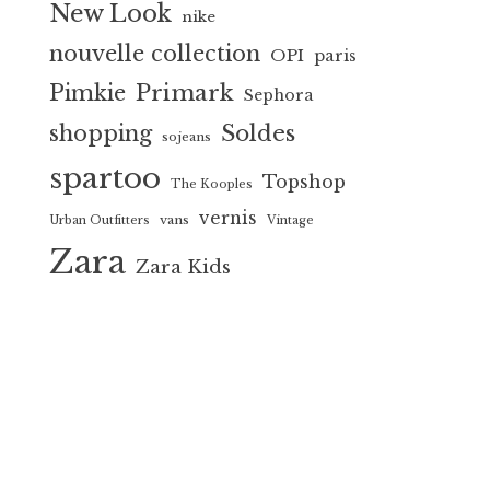
New Look
nike
nouvelle collection
OPI
paris
Primark
Pimkie
Sephora
Soldes
shopping
sojeans
spartoo
Topshop
The Kooples
vernis
vans
Urban Outfitters
Vintage
Zara
Zara Kids