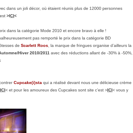
ec dans un joli décor, où étaient réunis plus de 12000 personnes
’est
>I
CI
<
rix dans la catégorie Mode 2010 et encore bravo à elle !
malheureusement pas remporté le prix dans la catégorie BD
 hôtesses de
Scarlett Roos
, la marque de fringues organise d’ailleurs la
n Automne/Hiver 2010/2011
avec des réductions allant de -30% à -50%,
ok
ncontrer
Cupcake(i)sta
qui a réalisé devant nous une délicieuse crème
ICI
< et pour les amoureux des Cupcakes sont site c’est >
ICI
< vous y