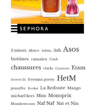
Asos
Ash
3 suisses
Abaco
Adidas
bottines
camaieu
CetA
chaussures
Etam
clarks
Converse
HetM
freeman porter
forever 21
La Redoute
Mango
jennyfer
Kookai
Monoprix
Mim
michael kors
Naf Naf
Nat et Nin
Monshowroom