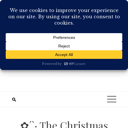
Skip
to
content
✿´`· The Christmas