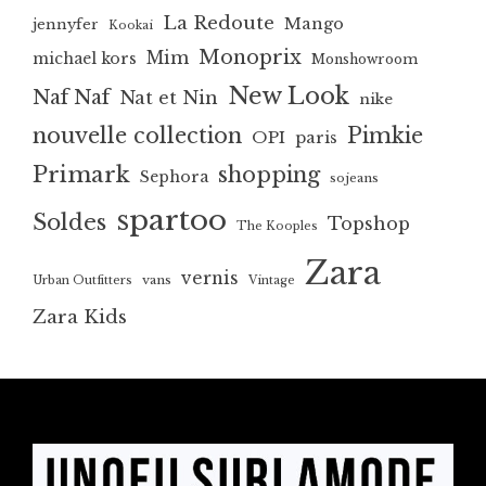
La Redoute
Mango
jennyfer
Kookai
Monoprix
Mim
michael kors
Monshowroom
New Look
Naf Naf
Nat et Nin
nike
nouvelle collection
Pimkie
OPI
paris
Primark
shopping
Sephora
sojeans
spartoo
Soldes
Topshop
The Kooples
Zara
vernis
vans
Urban Outfitters
Vintage
Zara Kids