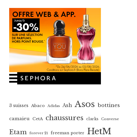
Asos
bottines
Ash
3 suisses
Abaco
Adidas
chaussures
camaieu
CetA
clarks
Converse
HetM
Etam
freeman porter
forever 21