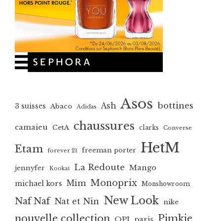
Asos
bottines
Ash
3 suisses
Abaco
Adidas
chaussures
camaieu
CetA
clarks
Converse
HetM
Etam
freeman porter
forever 21
La Redoute
Mango
jennyfer
Kookai
Monoprix
Mim
michael kors
Monshowroom
New Look
Naf Naf
Nat et Nin
nike
nouvelle collection
Pimkie
OPI
paris