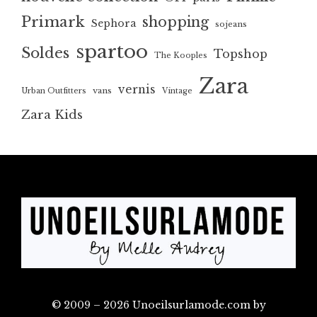
Primark
shopping
Sephora
sojeans
spartoo
Soldes
Topshop
The Kooples
Zara
vernis
vans
Urban Outfitters
Vintage
Zara Kids
© 2009 – 2026 Unoeilsurlamode.com by