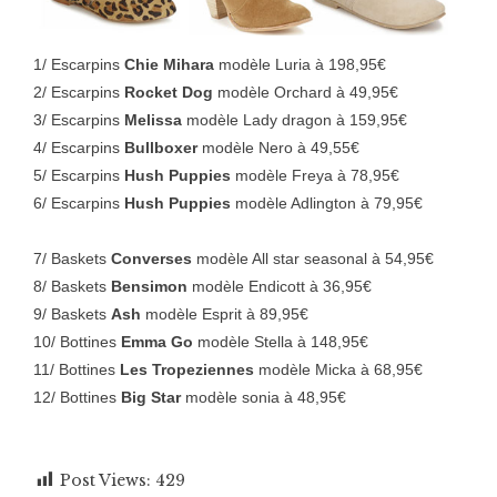
1/ Escarpins
Chie Mihara
modèle Luria à 198,95€
2/ Escarpins
Rocket Dog
modèle Orchard à 49,95€
3/ Escarpins
Melissa
modèle Lady dragon à 159,95€
4/ Escarpins
Bullboxer
modèle Nero à 49,55€
5/ Escarpins
Hush Puppies
modèle Freya à 78,95€
6/ Escarpins
Hush Puppies
modèle Adlington à 79,95€
7/
Baskets
Converses
modèle All star seasonal
à 54,95€
8/ Baskets
Bensimon
modèle Endicott
à 36,95€
9/ Baskets
Ash
modèle Esprit
à 89,95€
10/ Bottines
Emma Go
modèle Stella à 148,95€
11/ Bottines
Les Tropeziennes
modèle Micka à 68,95€
12/ Bottines
Big Star
modèle sonia à 48,95€
Post Views:
429