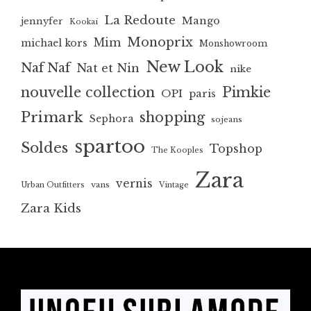
La Redoute
Mango
jennyfer
Kookai
Monoprix
Mim
michael kors
Monshowroom
New Look
Naf Naf
Nat et Nin
nike
nouvelle collection
Pimkie
OPI
paris
Primark
shopping
Sephora
sojeans
spartoo
Soldes
Topshop
The Kooples
Zara
vernis
vans
Urban Outfitters
Vintage
Zara Kids