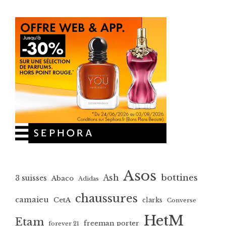
Asos
bottines
Ash
3 suisses
Abaco
Adidas
chaussures
camaieu
CetA
clarks
Converse
HetM
Etam
freeman porter
forever 21