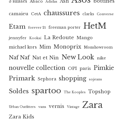
bottines
Ash
3 suisses
Abaco
Adidas
chaussures
camaieu
CetA
clarks
Converse
HetM
Etam
freeman porter
forever 21
La Redoute
Mango
jennyfer
Kookai
Monoprix
Mim
michael kors
Monshowroom
New Look
Naf Naf
Nat et Nin
nike
nouvelle collection
Pimkie
OPI
paris
Primark
shopping
Sephora
sojeans
spartoo
Soldes
Topshop
The Kooples
Zara
vernis
vans
Urban Outfitters
Vintage
Zara Kids