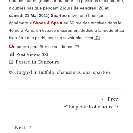
Pour les autres (enfin surtout pour les parisiens et alentours),
n’oubliez pas que pendant 2 jours
(le
vendredi 20 et
samedi 21 Mai
2011)
Spartoo
ouvre une boutique
éphémère
« Shoes & Spa »
au 30 rue des Archives dans le
4ème à Paris, un espace entièrement dédiée à la mode et au
bien-être des pieds, pour en savoir plus c’est
ICI
O
n pourra peut être se voir là bas ??
Post Views:
386
Posted in
Concours
Tagged in
Buffalo
,
chaussures
,
spa
,
spartoo
Prev
•° La petite Robe noire °•
Next