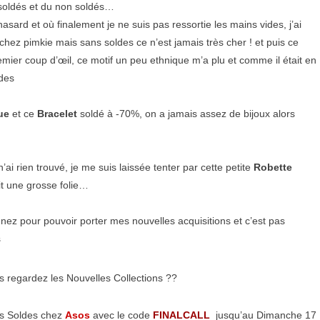
 soldés et du non soldés…
hasard et où finalement je ne suis pas ressortie les mains vides, j’ai
hez pimkie mais sans soldes ce n’est jamais très cher ! et puis ce
remier coup d’œil, ce motif un peu ethnique m’a plu et comme il était en
ndes
ue
et ce
Bracelet
soldé à -70%, on a jamais assez de bijoux alors
n’ai rien trouvé, je me suis laissée tenter par cette petite
Robette
it une grosse folie…
n nez pour pouvoir porter mes nouvelles acquisitions et c’est pas
s
s regardez les Nouvelles Collections ??
es Soldes chez
Asos
avec le code
FINALCALL
jusqu’au Dimanche 17