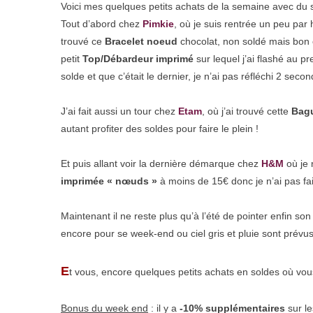
Voici mes quelques petits achats de la semaine avec du
Tout d’abord chez
Pimkie
, où je suis rentrée un peu par 
trouvé ce
Bracelet noeud
chocolat, non soldé mais bon c
petit
Top/Débardeur imprimé
sur lequel j’ai flashé au p
solde et que c’était le dernier, je n’ai pas réfléchi 2 seco
J’ai fait aussi un tour chez
Etam
, où j’ai trouvé cette
Bag
autant profiter des soldes pour faire le plein !
Et puis allant voir la dernière démarque chez
H&M
où je 
imprimée « nœuds »
à moins de 15€ donc je n’ai pas fa
Maintenant il ne reste plus qu’à l’été de pointer enfin so
encore pour se week-end ou ciel gris et pluie sont prévu
E
t vous, encore quelques petits achats en soldes où vou
Bonus du week end
: il y a
-10% supplémentaires
sur l