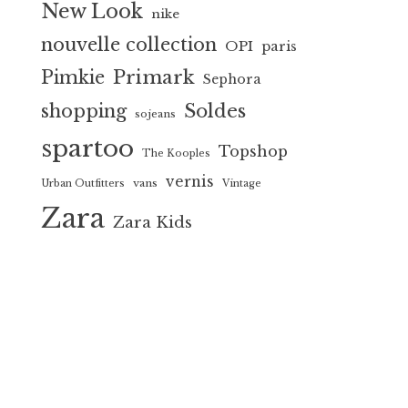
New Look
nike
nouvelle collection
OPI
paris
Primark
Pimkie
Sephora
Soldes
shopping
sojeans
spartoo
Topshop
The Kooples
vernis
vans
Urban Outfitters
Vintage
Zara
Zara Kids