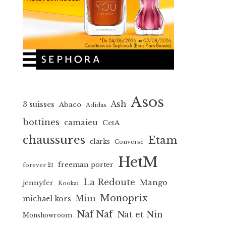
Asos
Ash
3 suisses
Abaco
Adidas
bottines
camaieu
CetA
chaussures
Etam
clarks
Converse
HetM
freeman porter
forever 21
La Redoute
Mango
jennyfer
Kookai
Monoprix
Mim
michael kors
Naf Naf
Nat et Nin
Monshowroom