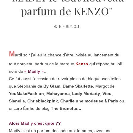
parfum de KENZO"
16/09/2011
M
ardi soir j’ai eu la chance d’être invitée au lancement du
tout nouveau parfum de la marque
Kenzo
qui répond au joli
nom de
« Madly »
…
Ce fut aussi l’occasion de revoir pleins de blogueuses telles
que Stéphanie de
By Glam
,
Dame Skarlette
, Margot de
YouMakeFashion
,
Mahayanna
,
Lady Moriarty
,
Viou
,
Slanelle
,
Chrisblackpink
,
Charlie une modeuse à Paris
ou
encore Émilie du blog
The Brunette…
Alors Madly c’est quoi ??
Madly c’est un parfum destinée aux femmes, avec une