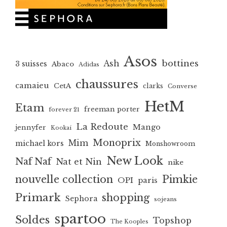
Asos
bottines
Ash
3 suisses
Abaco
Adidas
chaussures
camaieu
CetA
clarks
Converse
HetM
Etam
freeman porter
forever 21
La Redoute
Mango
jennyfer
Kookai
Monoprix
Mim
michael kors
Monshowroom
New Look
Naf Naf
Nat et Nin
nike
nouvelle collection
Pimkie
OPI
paris
Primark
shopping
Sephora
sojeans
spartoo
Soldes
Topshop
The Kooples