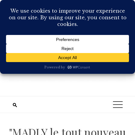
Skip
to
content
"MADLY le tout nouveau