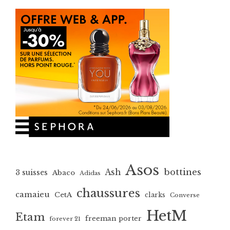
Asos
bottines
Ash
3 suisses
Abaco
Adidas
chaussures
camaieu
CetA
clarks
Converse
HetM
Etam
freeman porter
forever 21