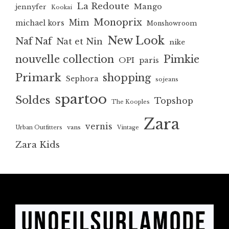
La Redoute
Mango
jennyfer
Kookai
Monoprix
Mim
michael kors
Monshowroom
New Look
Naf Naf
Nat et Nin
nike
nouvelle collection
Pimkie
OPI
paris
Primark
shopping
Sephora
sojeans
spartoo
Soldes
Topshop
The Kooples
Zara
vernis
vans
Urban Outfitters
Vintage
Zara Kids