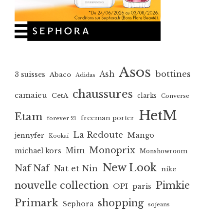
Asos
bottines
Ash
3 suisses
Abaco
Adidas
chaussures
camaieu
CetA
clarks
Converse
HetM
Etam
freeman porter
forever 21
La Redoute
Mango
jennyfer
Kookai
Monoprix
Mim
michael kors
Monshowroom
New Look
Naf Naf
Nat et Nin
nike
nouvelle collection
Pimkie
OPI
paris
Primark
shopping
Sephora
sojeans