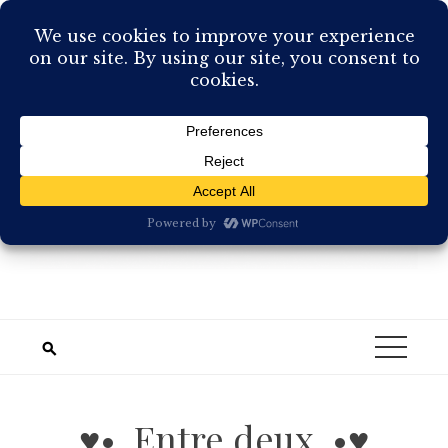
Skip
to
content
♥•. Entre deux .•♥