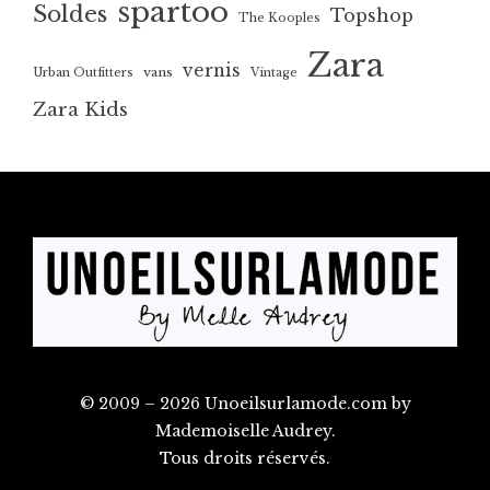
spartoo
Soldes
Topshop
The Kooples
Zara
vernis
vans
Urban Outfitters
Vintage
Zara Kids
© 2009 – 2026 Unoeilsurlamode.com by
Mademoiselle Audrey.
Tous droits réservés.