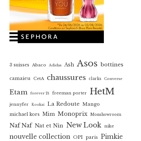
Asos
bottines
Ash
3 suisses
Abaco
Adidas
chaussures
camaieu
CetA
clarks
Converse
HetM
Etam
freeman porter
forever 21
La Redoute
Mango
jennyfer
Kookai
Monoprix
Mim
michael kors
Monshowroom
New Look
Naf Naf
Nat et Nin
nike
nouvelle collection
Pimkie
OPI
paris