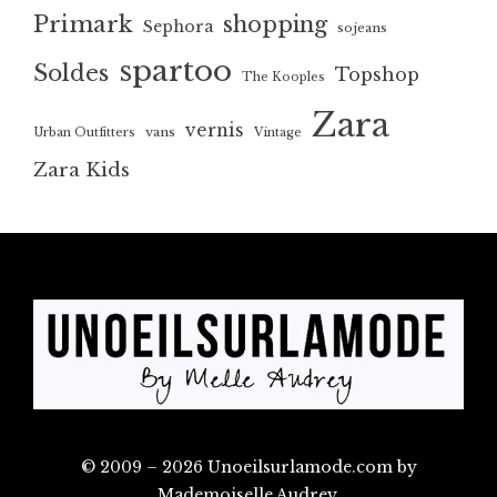
Primark
shopping
Sephora
sojeans
spartoo
Soldes
Topshop
The Kooples
Zara
vernis
vans
Urban Outfitters
Vintage
Zara Kids
© 2009 – 2026 Unoeilsurlamode.com by
Mademoiselle Audrey.