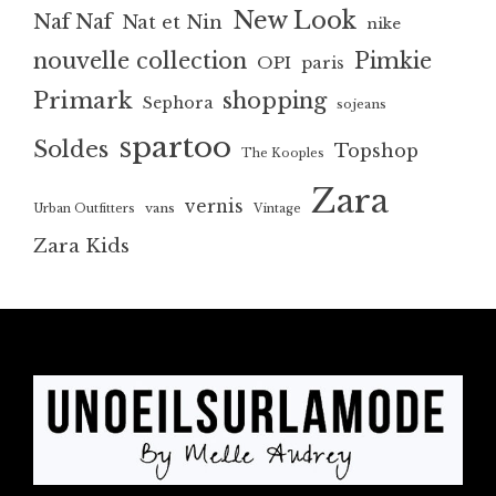
New Look
Naf Naf
Nat et Nin
nike
nouvelle collection
Pimkie
OPI
paris
Primark
shopping
Sephora
sojeans
spartoo
Soldes
Topshop
The Kooples
Zara
vernis
vans
Urban Outfitters
Vintage
Zara Kids