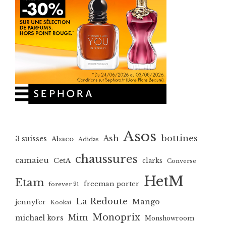
Asos
bottines
Ash
3 suisses
Abaco
Adidas
chaussures
camaieu
CetA
clarks
Converse
HetM
Etam
freeman porter
forever 21
La Redoute
Mango
jennyfer
Kookai
Monoprix
Mim
michael kors
Monshowroom