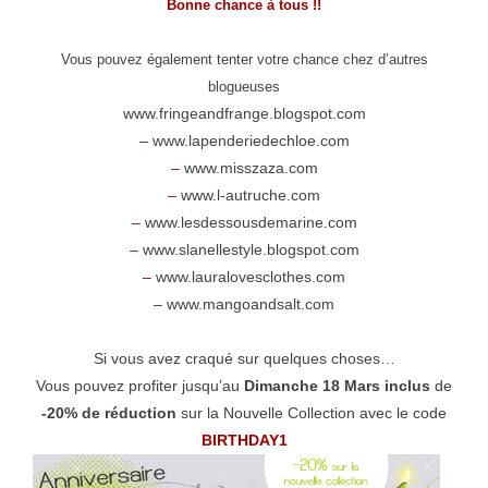
Bonne chance à tous !!
Vous pouvez également tenter votre chance chez d’autres
blogueuses
www.fringeandfrange.blogspot.com
–
www.lapenderiedechloe.com
–
www.misszaza.com
–
www.l-autruche.com
–
www.lesdessousdemarine.com
–
www.slanellestyle.blogspot.com
–
www.lauralovesclothes.com
–
www.mangoandsalt.com
Si vous avez craqué sur quelques choses…
Vous pouvez profiter jusqu’au
Dimanche 18 Mars inclus
de
-20% de réduction
sur la Nouvelle Collection avec le code
BIRTHDAY1