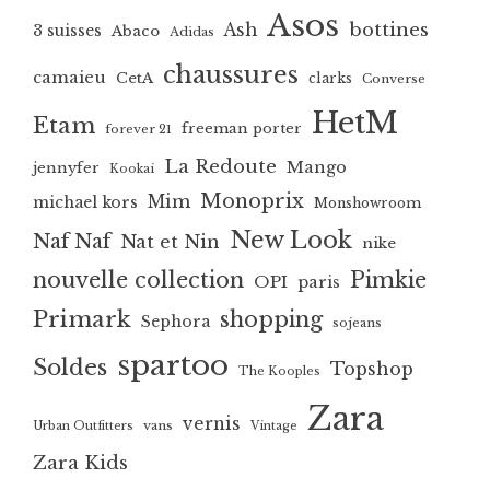
Asos
bottines
Ash
3 suisses
Abaco
Adidas
chaussures
camaieu
CetA
clarks
Converse
HetM
Etam
freeman porter
forever 21
La Redoute
Mango
jennyfer
Kookai
Monoprix
Mim
michael kors
Monshowroom
New Look
Naf Naf
Nat et Nin
nike
nouvelle collection
Pimkie
OPI
paris
Primark
shopping
Sephora
sojeans
spartoo
Soldes
Topshop
The Kooples
Zara
vernis
vans
Urban Outfitters
Vintage
Zara Kids