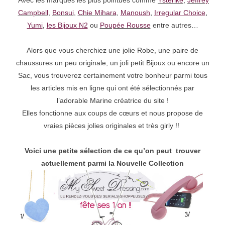
Avec les marques les plus pointues comme
Ysterike
,
Jeffrey
Campbell
,
Bonsui
,
Chie Mihara
,
Manoush
,
Irregular Choice
,
Yumi
,
les Bijoux N2
ou
Poupée Rousse
entre autres…
Alors que vous cherchiez une jolie Robe, une paire de
chaussures un peu originale, un joli petit Bijoux ou encore un
Sac, vous trouverez certainement votre bonheur parmi tous
les articles mis en ligne qui ont été sélectionnés par
l’adorable Marine créatrice du site !
Elles fonctionne aux coups de cœurs et nous propose de
vraies pièces jolies originales et très girly !!
Voici une petite sélection de ce qu’on peut trouver
actuellement parmi la Nouvelle Collection