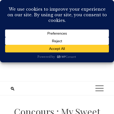
Skip
to
content
Concours : My Sweet