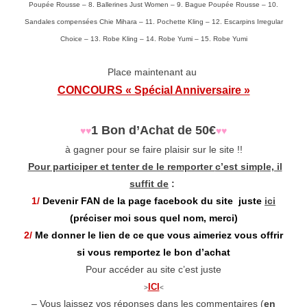
Poupée Rousse
– 8.
Ballerines Just Women
– 9.
Bague Poupée Rousse
– 10.
Sandales compensées Chie Mihara
– 11.
Pochette Kling
– 12.
Escarpins Irregular
Choice
– 13.
Robe Kling
– 14.
Robe Yumi
– 15.
Robe Yumi
Place maintenant au
CONCOURS « Spécial Anniversaire »
1 Bon d’Achat de 50€
♥
♥
♥
♥
à gagner pour se faire plaisir sur le site !!
Pour participer et tenter de le remporter
c’est simple, il
suffit de
:
1/
Devenir FAN de la page facebook du site juste
ici
(préciser moi sous quel nom, merci)
2/
Me donner le lien de ce que vous aimeriez vous offrir
si vous remportez le bon d’achat
Pour accéder au site c’est juste
ICI
>
<
– Vous laissez vos réponses dans les commentaires (
en