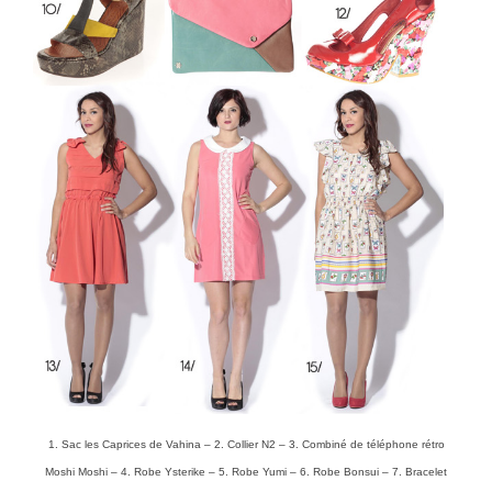
1.
Sac les Caprices de Vahina
– 2.
Collier N2
– 3.
Combiné de téléphone rétro
Moshi Moshi
– 4.
Robe Ysterike
– 5.
Robe Yumi
– 6.
Robe Bonsui
– 7.
Bracelet