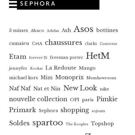
Asos
bottines
Ash
3 suisses
Abaco
Adidas
chaussures
camaieu
CetA
clarks
Converse
HetM
Etam
freeman porter
forever 21
La Redoute
Mango
jennyfer
Kookai
Monoprix
Mim
michael kors
Monshowroom
New Look
Naf Naf
Nat et Nin
nike
nouvelle collection
Pimkie
OPI
paris
Primark
shopping
Sephora
sojeans
spartoo
Soldes
Topshop
The Kooples