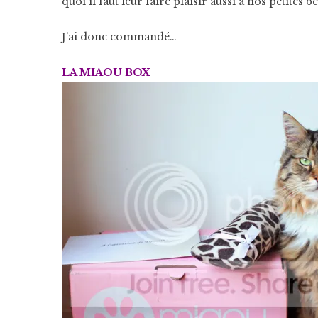
quoi il faut leur faire plaisir aussi à nos petites bê
J’ai donc commandé…
LA MIAOU BOX