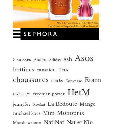
Asos
Ash
3 suisses
Abaco
Adidas
bottines
camaieu
CetA
chaussures
Etam
clarks
Converse
HetM
freeman porter
forever 21
La Redoute
Mango
jennyfer
Kookai
Monoprix
Mim
michael kors
Naf Naf
Nat et Nin
Monshowroom