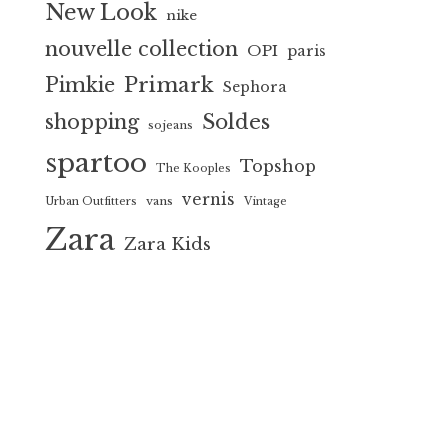
New Look
nike
nouvelle collection
OPI
paris
Primark
Pimkie
Sephora
Soldes
shopping
sojeans
spartoo
Topshop
The Kooples
vernis
vans
Urban Outfitters
Vintage
Zara
Zara Kids