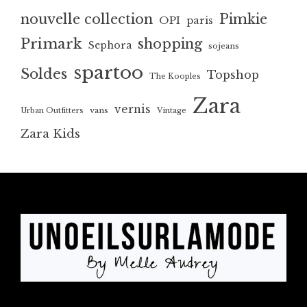
nouvelle collection
Pimkie
OPI
paris
Primark
shopping
Sephora
sojeans
spartoo
Soldes
Topshop
The Kooples
Zara
vernis
vans
Urban Outfitters
Vintage
Zara Kids