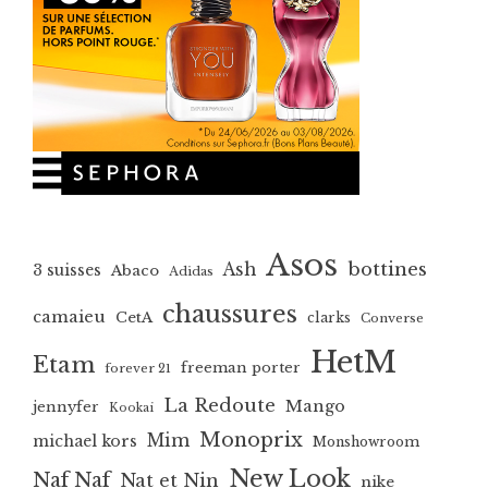
Asos
bottines
Ash
3 suisses
Abaco
Adidas
chaussures
camaieu
CetA
clarks
Converse
HetM
Etam
freeman porter
forever 21
La Redoute
Mango
jennyfer
Kookai
Monoprix
Mim
michael kors
Monshowroom
New Look
Naf Naf
Nat et Nin
nike