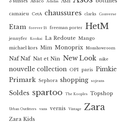
bottines
Ash
3 suisses
Abaco
Adidas
chaussures
camaieu
CetA
clarks
Converse
HetM
Etam
freeman porter
forever 21
La Redoute
Mango
jennyfer
Kookai
Monoprix
Mim
michael kors
Monshowroom
New Look
Naf Naf
Nat et Nin
nike
nouvelle collection
Pimkie
OPI
paris
Primark
shopping
Sephora
sojeans
spartoo
Soldes
Topshop
The Kooples
Zara
vernis
vans
Urban Outfitters
Vintage
Zara Kids