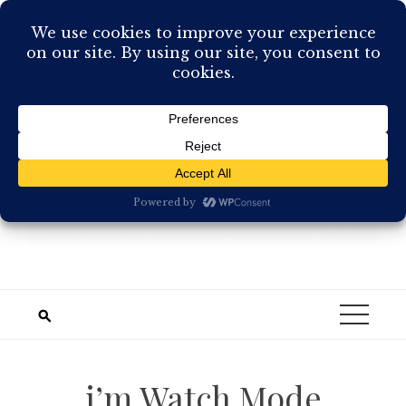
Skip
to
content
i’m Watch Mode