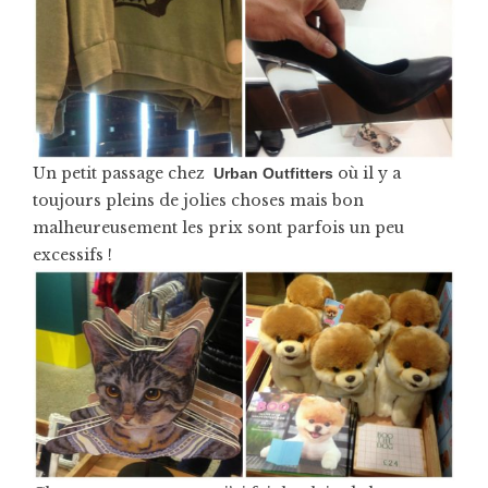
Un petit passage chez
où il y a
Urban Outfitters
toujours pleins de jolies choses mais bon
malheureusement les prix sont parfois un peu
excessifs !