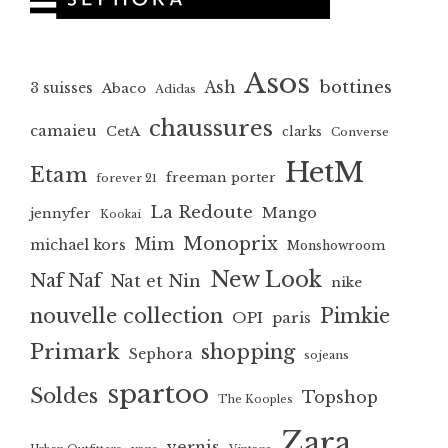
Asos
bottines
Ash
3 suisses
Abaco
Adidas
chaussures
camaieu
CetA
clarks
Converse
HetM
Etam
freeman porter
forever 21
La Redoute
Mango
jennyfer
Kookai
Monoprix
Mim
michael kors
Monshowroom
New Look
Naf Naf
Nat et Nin
nike
nouvelle collection
Pimkie
OPI
paris
Primark
shopping
Sephora
sojeans
spartoo
Soldes
Topshop
The Kooples
Zara
vernis