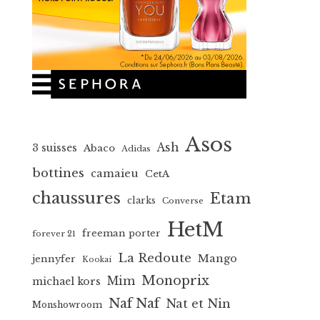
Asos
Ash
3 suisses
Abaco
Adidas
bottines
camaieu
CetA
chaussures
Etam
clarks
Converse
HetM
freeman porter
forever 21
La Redoute
Mango
jennyfer
Kookai
Monoprix
Mim
michael kors
Naf Naf
Nat et Nin
Monshowroom