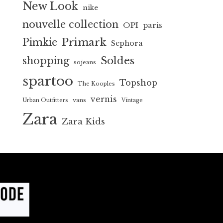
New Look
nike
nouvelle collection
OPI
paris
Primark
Pimkie
Sephora
Soldes
shopping
sojeans
spartoo
Topshop
The Kooples
vernis
vans
Urban Outfitters
Vintage
Zara
Zara Kids