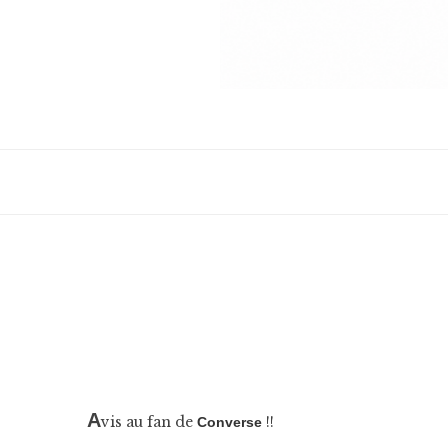
A
vis au fan de
!!
Converse