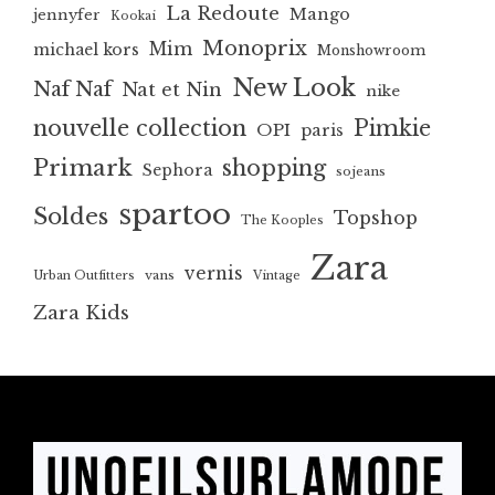
La Redoute
Mango
jennyfer
Kookai
Monoprix
Mim
michael kors
Monshowroom
New Look
Naf Naf
Nat et Nin
nike
nouvelle collection
Pimkie
OPI
paris
Primark
shopping
Sephora
sojeans
spartoo
Soldes
Topshop
The Kooples
Zara
vernis
vans
Urban Outfitters
Vintage
Zara Kids