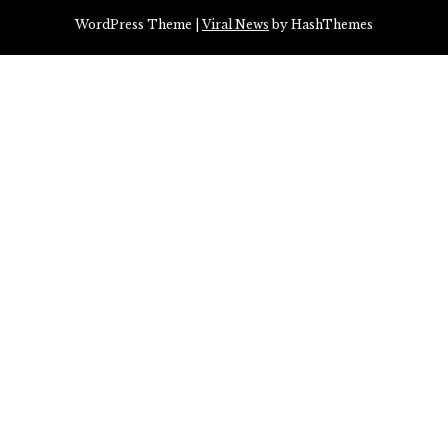
WordPress Theme
|
Viral News
by HashThemes