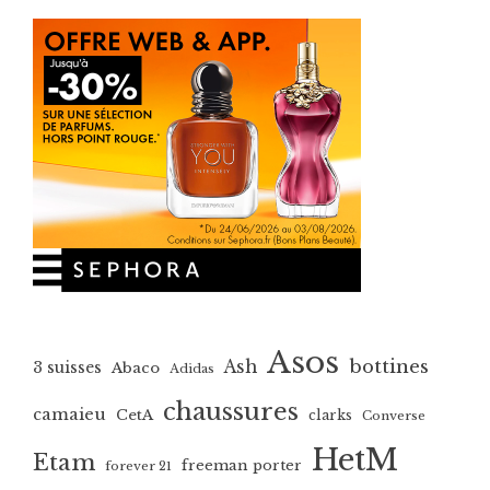
Asos
bottines
Ash
3 suisses
Abaco
Adidas
chaussures
camaieu
CetA
clarks
Converse
HetM
Etam
freeman porter
forever 21