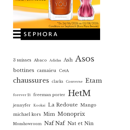
Asos
Ash
3 suisses
Abaco
Adidas
bottines
camaieu
CetA
chaussures
Etam
clarks
Converse
HetM
freeman porter
forever 21
La Redoute
Mango
jennyfer
Kookai
Monoprix
Mim
michael kors
Naf Naf
Nat et Nin
Monshowroom