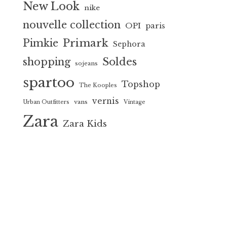
New Look
nike
nouvelle collection
OPI
paris
Primark
Pimkie
Sephora
Soldes
shopping
sojeans
spartoo
Topshop
The Kooples
vernis
vans
Urban Outfitters
Vintage
Zara
Zara Kids