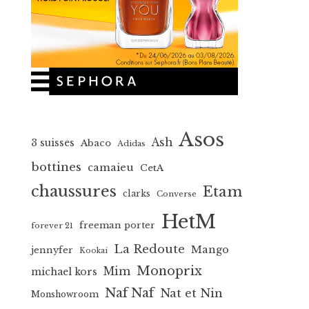
Asos
Ash
3 suisses
Abaco
Adidas
bottines
camaieu
CetA
chaussures
Etam
clarks
Converse
HetM
freeman porter
forever 21
La Redoute
Mango
jennyfer
Kookai
Monoprix
Mim
michael kors
Naf Naf
Nat et Nin
Monshowroom