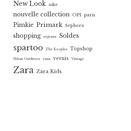
New Look
nike
nouvelle collection
OPI
paris
Primark
Pimkie
Sephora
Soldes
shopping
sojeans
spartoo
Topshop
The Kooples
vernis
vans
Urban Outfitters
Vintage
Zara
Zara Kids