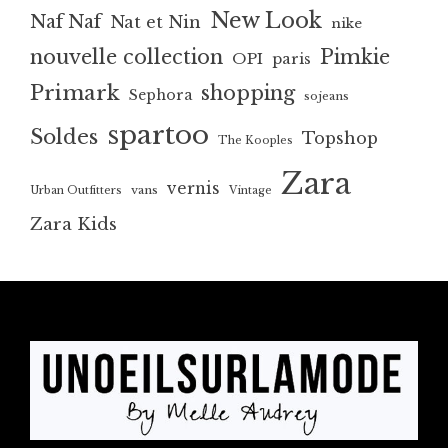
New Look
Naf Naf
Nat et Nin
nike
nouvelle collection
Pimkie
OPI
paris
Primark
shopping
Sephora
sojeans
spartoo
Soldes
Topshop
The Kooples
Zara
vernis
vans
Urban Outfitters
Vintage
Zara Kids