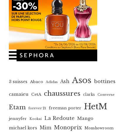
Asos
bottines
Ash
3 suisses
Abaco
Adidas
chaussures
camaieu
CetA
clarks
Converse
HetM
Etam
freeman porter
forever 21
La Redoute
Mango
jennyfer
Kookai
Monoprix
Mim
michael kors
Monshowroom