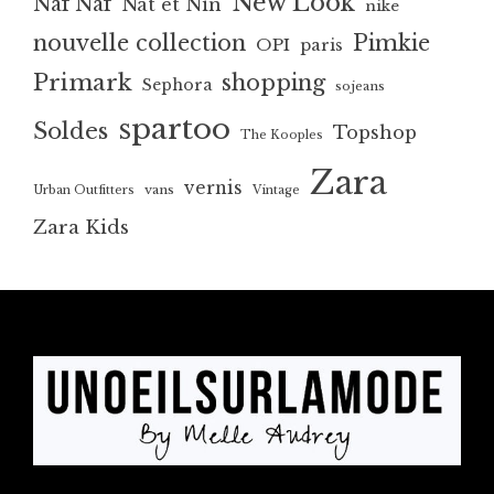
New Look
Naf Naf
Nat et Nin
nike
nouvelle collection
Pimkie
OPI
paris
Primark
shopping
Sephora
sojeans
spartoo
Soldes
Topshop
The Kooples
Zara
vernis
vans
Urban Outfitters
Vintage
Zara Kids