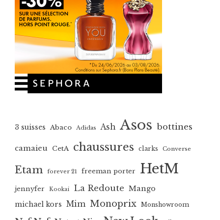
Asos
bottines
Ash
3 suisses
Abaco
Adidas
chaussures
camaieu
CetA
clarks
Converse
HetM
Etam
freeman porter
forever 21
La Redoute
Mango
jennyfer
Kookai
Monoprix
Mim
michael kors
Monshowroom