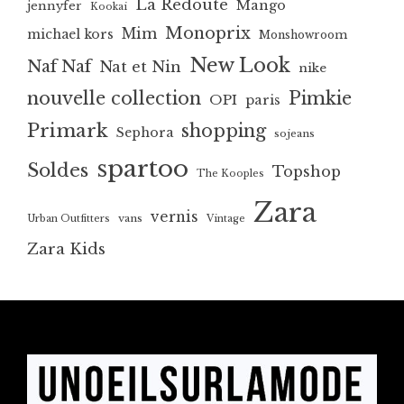
La Redoute
Mango
jennyfer
Kookai
Monoprix
Mim
michael kors
Monshowroom
New Look
Naf Naf
Nat et Nin
nike
nouvelle collection
Pimkie
OPI
paris
Primark
shopping
Sephora
sojeans
spartoo
Soldes
Topshop
The Kooples
Zara
vernis
vans
Urban Outfitters
Vintage
Zara Kids