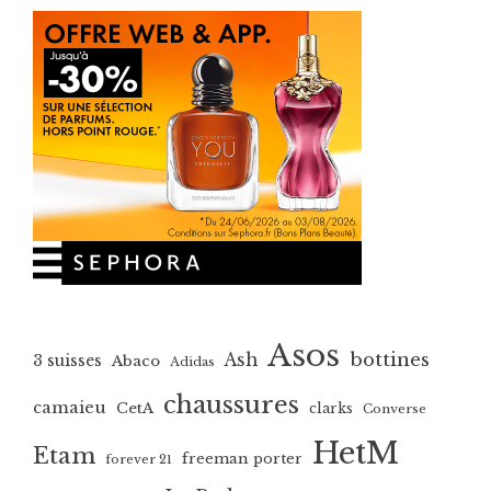
Asos
bottines
Ash
3 suisses
Abaco
Adidas
chaussures
camaieu
CetA
clarks
Converse
HetM
Etam
freeman porter
forever 21