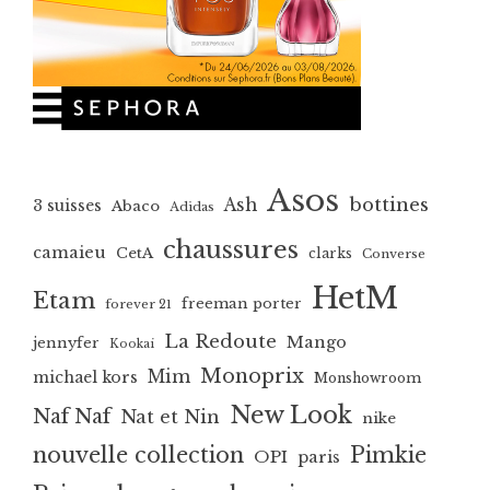
Asos
bottines
Ash
3 suisses
Abaco
Adidas
chaussures
camaieu
CetA
clarks
Converse
HetM
Etam
freeman porter
forever 21
La Redoute
Mango
jennyfer
Kookai
Monoprix
Mim
michael kors
Monshowroom
New Look
Naf Naf
Nat et Nin
nike
nouvelle collection
Pimkie
OPI
paris