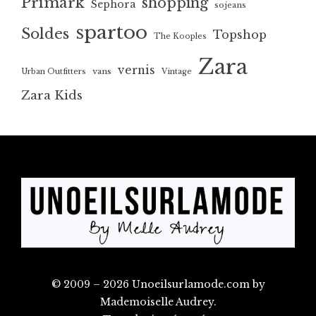
Primark
shopping
Sephora
sojeans
spartoo
Soldes
Topshop
The Kooples
Zara
vernis
vans
Urban Outfitters
Vintage
Zara Kids
© 2009 – 2026 Unoeilsurlamode.com by
Mademoiselle Audrey.