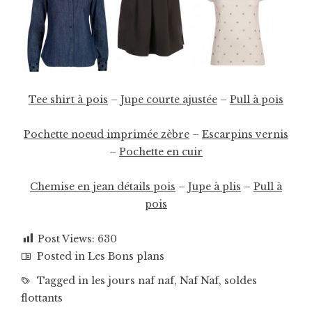
Tee shirt à pois
–
Jupe courte ajustée
–
Pull à pois
Pochette noeud imprimée zèbre
–
Escarpins vernis
–
Pochette en cuir
Chemise en jean détails pois
–
Jupe à plis
–
Pull à
pois
Post Views:
630
Posted in
Les Bons plans
Tagged in
les jours naf naf
,
Naf Naf
,
soldes
flottants