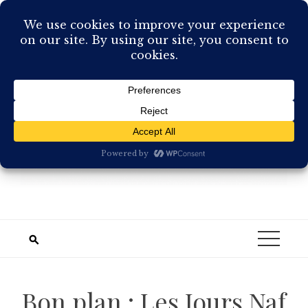
Skip
to
content
Bon plan : Les Jours Naf