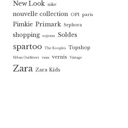
New Look
nike
nouvelle collection
OPI
paris
Primark
Pimkie
Sephora
Soldes
shopping
sojeans
spartoo
Topshop
The Kooples
vernis
vans
Urban Outfitters
Vintage
Zara
Zara Kids