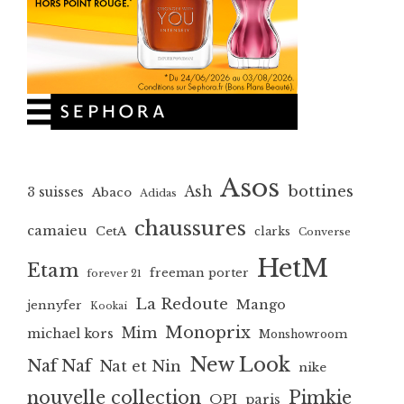
Asos
bottines
Ash
3 suisses
Abaco
Adidas
chaussures
camaieu
CetA
clarks
Converse
HetM
Etam
freeman porter
forever 21
La Redoute
Mango
jennyfer
Kookai
Monoprix
Mim
michael kors
Monshowroom
New Look
Naf Naf
Nat et Nin
nike
nouvelle collection
Pimkie
OPI
paris