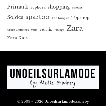
Primark
shopping
Sephora
sojeans
spartoo
Soldes
Topshop
The Kooples
Zara
vernis
vans
Urban Outfitters
Vintage
Zara Kids
© 2009 – 2026 Unoeilsurlamode.com by