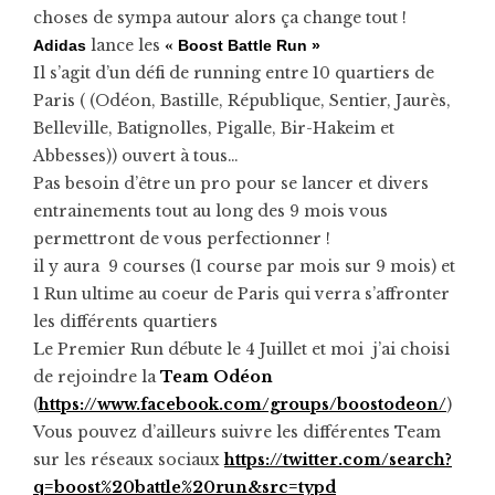
choses de sympa autour alors ça change tout !
lance les
«
Adidas
Boost Battle Run »
Il s’agit d’un défi de running entre 10 quartiers de
Paris ( (Odéon, Bastille, République, Sentier, Jaurès,
Belleville, Batignolles, Pigalle, Bir-Hakeim et
Abbesses)) ouvert à tous…
Pas besoin d’être un pro pour se lancer et divers
entrainements tout au long des 9 mois vous
permettront de vous perfectionner !
il y aura 9 courses (1 course par mois sur 9 mois) et
1 Run ultime au coeur de Paris qui verra s’affronter
les différents quartiers
Le Premier Run débute le 4 Juillet et moi j’ai choisi
de rejoindre la
Team Odéon
(
https://www.facebook.com/groups/boostodeon/
)
Vous pouvez d’ailleurs suivre les différentes Team
sur les réseaux sociaux
https://twitter.com/search?
q=boost%20battle%20run&src=typd