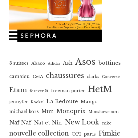
Asos
bottines
Ash
3 suisses
Abaco
Adidas
chaussures
camaieu
CetA
clarks
Converse
HetM
Etam
freeman porter
forever 21
La Redoute
Mango
jennyfer
Kookai
Monoprix
Mim
michael kors
Monshowroom
New Look
Naf Naf
Nat et Nin
nike
nouvelle collection
Pimkie
OPI
paris