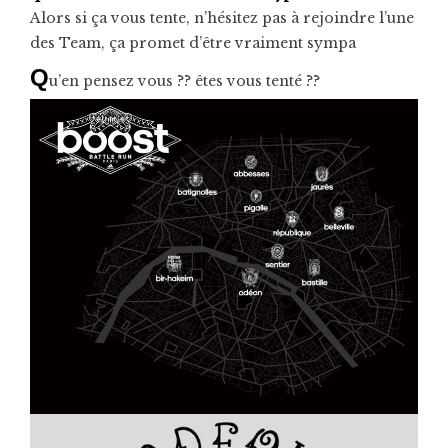
Alors si ça vous tente, n’hésitez pas à rejoindre l’une
des Team, ça promet d’être vraiment sympa
Q
u’en pensez vous ?? êtes vous tenté ??