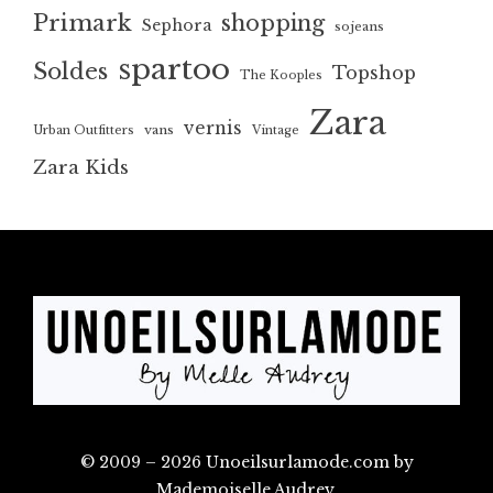
Primark
shopping
Sephora
sojeans
spartoo
Soldes
Topshop
The Kooples
Zara
vernis
vans
Urban Outfitters
Vintage
Zara Kids
© 2009 – 2026 Unoeilsurlamode.com by
Mademoiselle Audrey.