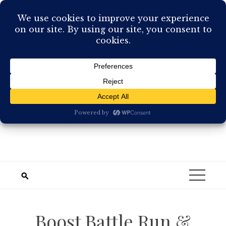
Skip
to
content
Boost Battle Run &